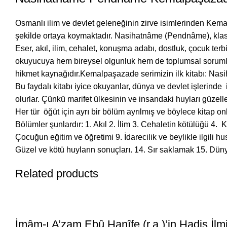
Osmanlı ilim ve devlet geleneğinin zirve isimlerinden Kemalp
şekilde ortaya koymaktadır. Nasihatnâme (Pendnâme), klasik 
Eser, akıl, ilim, cehalet, konuşma adabı, dostluk, çocuk terbi
okuyucuya hem bireysel olgunluk hem de toplumsal sorumluluk
hikmet kaynağıdır.
Kemalpaşazade serimizin ilk kitabı: Nasih
Bu faydalı kitabı iyice okuyanlar, dünya ve devlet işlerinde 
olurlar. Çünkü marifet ülkesinin ve insandaki huyları güzelle
Her tür öğüt için ayrı bir bölüm ayrılmış ve böylece kitap 
Bölümler şunlardır: 1. Akıl 2. İlim 3. Cehaletin kötülüğü 4.
Çocuğun eğitim ve öğretimi 9. İdarecilik ve beylikle ilgili hu
Güzel ve kötü huyların sonuçları. 14. Sır saklamak 15. Düny
Related products
İmâm-ı A’zam Ebû Hanîfe (r.a.)’in Hadis İlm