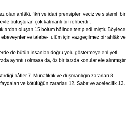
an ahlâkî, fikrî ve idari prensipleri veciz ve sistemli bir
yle buluşturan çok katmanlı bir rehberdir.
aşlıklardan oluşan 15 bölüm hâlinde tertip edilmiştir. Böylece
 ebeveynler ve talebe-i ulûm için vazgeçilmez bir ahlâk ve
şlerde de bütün insanları doğru yolu göstermeye ehliyetli
da ayrıntılı olmasa da, öz bir tarzda konular ele alınmıştır.
rdiği hâller 7. Münafıklık ve düşmanlığın zararları 8.
 faydaları ve kötülüğün zararları 12. Sabır ve acelecilik 13.