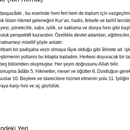
aşazâde , bu eserinde hem fert hem de toplum için vazgeçilmez ol
İslam hikmet geleneğini Kur’an, hadis, felsefe ve tarihî tecrübe
yesi, yöneticilik, sabır, iyilik, sır saklama ve dünya hırsı gibi b
 perspektifi kazandırır. Özellikle devlet adamları, eğitimciler,
atnameyi müellif şöyle anlatır:
itibarlı bir padişaha vezir olmaya lâyık olduğu gibi âhirete ait i
ştirmenin yollarını bu kitapta topladım. Herkesi doyuracak bir tarz
onbeş bölümden oluşmuştur. Her şeyin doğrusunu Allah bilir.
 Konuşma âdâbı 5. Hikmetler, mesel ve öğütler 6. Dostluğun gerekti
suslar 10. Beylere ve idarecilere hizmet etmenin yolu 11. İyiliğin
aya karşı hırs ve aç gözlülük.
indeki Yeri