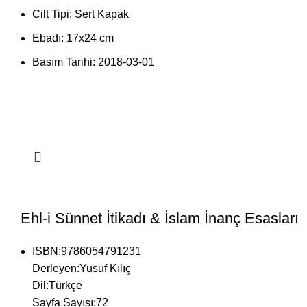
Cilt Tipi:
Sert Kapak
Ebadı:
17x24 cm
Basım Tarihi:
2018-03-01
Ehl-i Sünnet İtikadı & İslam İnanç Esasları
ISBN:
9786054791231
Derleyen:
Yusuf Kılıç
Dil:
Türkçe
Sayfa Sayısı:
72