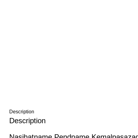
Description
Description
Nasihatname Pendname Kemalpaşazad