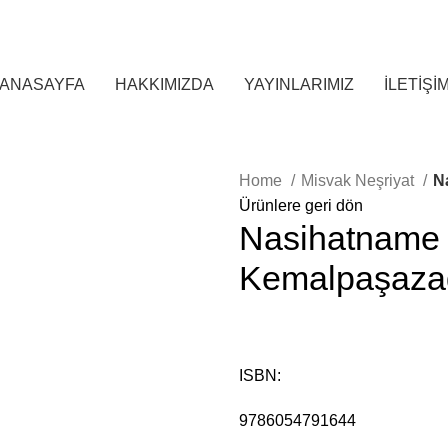
ANASAYFA
HAKKIMIZDA
YAYINLARIMIZ
İLETİŞİ
Home
Misvak Neşriyat
N
Ürünlere geri dön
Nasihatname
Kemalpaşazad
ISBN:
9786054791644