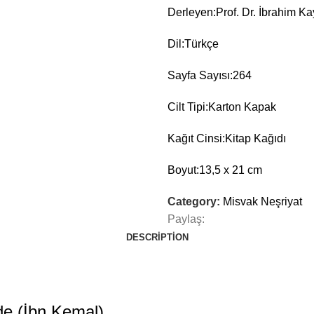
Derleyen:
Prof. Dr. İbrahim 
Dil:
Türkçe
Sayfa Sayısı:
264
Cilt Tipi:
Karton Kapak
Kağıt Cinsi:
Kitap Kağıdı
Boyut:
13,5 x 21 cm
Category:
Misvak Neşriyat
Paylaş:
DESCRIPTION
e (İbn Kemal)