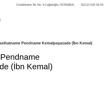
Ceridehane Sk. No: 4 Cağaloğlu / İSTANBUL
0(212) 526 30 03
M
ONLİNE ALIŞVERİŞ
asihatname Pendname Kemalpaşazade (İbn Kemal)
 Pendname
e (İbn Kemal)